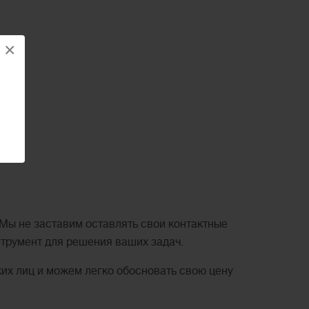
×
 Мы не заставим оставлять свои контактные
струмент для решения ваших задач.
ких лиц и можем легко обосновать свою цену