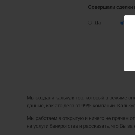
Совершали сделки 
Да
Не
Мы создали калькулятор, который в режиме он
данные, как это делают 99% компаний. Кальку
Мы работаем в открытую и ничего не прячем о
на услуги банкротства и рассказать, что Вы за 