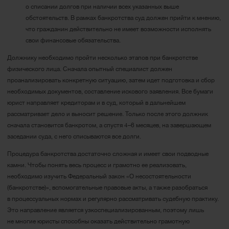
о списании долгов при наличии всех указанных выше
обстоятельств. В рамках банкротства суд должен прийти к мнению,
что гражданин действительно не имеет возможности исполнять
свои финансовые обязательства.
Должнику необходимо пройти несколько этапов при банкротстве
физического лица. Сначала опытный специалист должен
проанализировать конкретную ситуацию, затем идет подготовка и сбор
необходимых документов, составление искового заявления. Все бумаги
юрист направляет кредиторам и в суд, который в дальнейшем
рассматривает дело и выносит решение. Только после этого должник
сначала становится банкротом, а спустя 4–6 месяцев, на завершающем
заседании суда, с него списываются все долги.
Процедура банкротства достаточно сложная и имеет свои подводные
камни. Чтобы понять весь процесс и грамотно ее реализовать,
необходимо изучить Федеральный закон «О несостоятельности
(банкротстве)», вспомогательные правовые акты, а также разобраться
в процессуальных нормах и регулярно рассматривать судебную практику.
Это направление является узкоспециализированным, поэтому лишь
не многие юристы способны оказать действительно грамотную