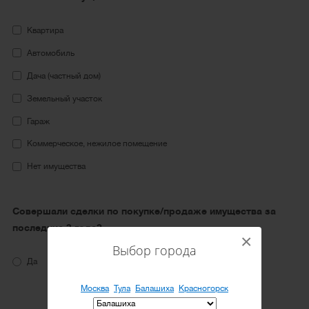
Квартира
Автомобиль
Дача (частный дом)
Земельный участок
Гараж
Коммерческое, нежилое помещение
Нет имущества
Совершали сделки по покупке/продаже имущества за
последние 3 года?
×
Выбор города
Да
Нет
Москва
Тула
Балашиха
Красногорск