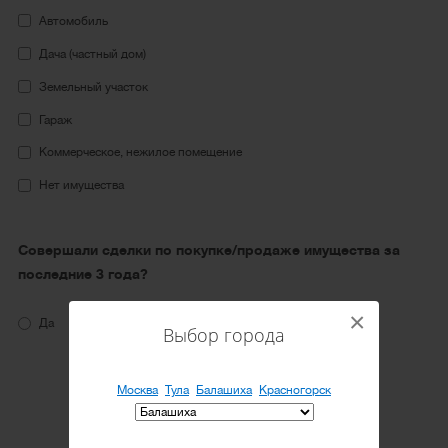
Автомобиль
Дача (частный дом)
Земельный участок
Гараж
Коммерческое, нежилое помещение
Нет имущества
Совершали сделки по покупке/продаже имущества за
последние 3 года?
×
Да
Нет
Выбор города
Москва
Тула
Балашиха
Красногорск
Рассчитать стоимость