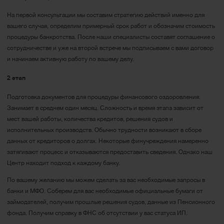
На первой консультации мы составим стратегию действий именно для
вашего случая, определим примерный срок работ и обозначим стоимость
процедуры банкротства. После наши специалисты составят соглашение о
сотрудничестве и уже на второй встрече мы подписываем с вами договор
и начинаем активную работу по вашему делу.
2 этап
Подготовка документов для процедуры финансового оздоровления.
Занимает в среднем один месяц. Сложность и время этапа зависит от
мест вашей работы, количества кредитов, решения судов и
исполнительных производств. Обычно трудности возникают в сборе
данных от кредиторов о долгах. Некоторые финучреждения намеренно
затягивают процесс и отказываются предоставить сведения. Однако наш
Центр находит подход к каждому банку.
По вашему желанию мы можем сделать за вас необходимые запросы в
банки и МФО. Соберем для вас необходимые официальные бумаги от
займодателей, получим прошлые решения судов, данные из Пенсионного
фонда. Получим справку в ФНС об отсутствии у вас статуса ИП.