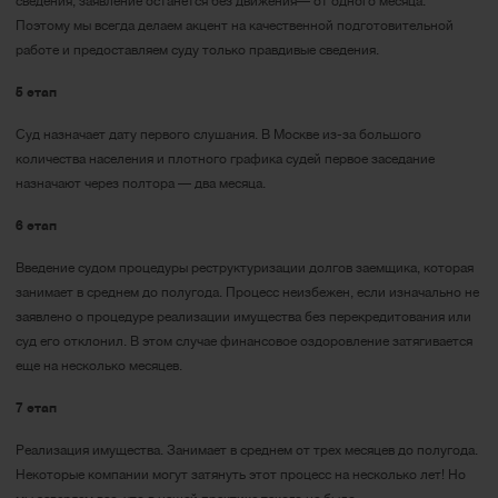
сведения, заявление останется без движения— от одного месяца.
Поэтому мы всегда делаем акцент на качественной подготовительной
работе и предоставляем суду только правдивые сведения.
5 этап
Суд назначает дату первого слушания. В Москве из-за большого
количества населения и плотного графика судей первое заседание
назначают через полтора — два месяца.
6 этап
Введение судом процедуры реструктуризации долгов заемщика, которая
занимает в среднем до полугода. Процесс неизбежен, если изначально не
заявлено о процедуре реализации имущества без перекредитования или
суд его отклонил. В этом случае финансовое оздоровление затягивается
еще на несколько месяцев.
7 этап
Реализация имущества. Занимает в среднем от трех месяцев до полугода.
Некоторые компании могут затянуть этот процесс на несколько лет! Но