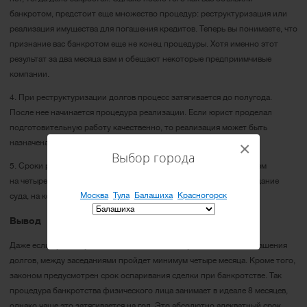
банкротом, предстоит еще множество процедур: реструктуризация или
реализация имущества для погашения кредитов. Теперь вы понимаете, что
признание вас банкротом еще не конец процедуры. Хотя именно этот
результат за два месяца вам и обещают некоторые предприимчивые
компании.
4. При реструктуризации долгов процесс затягивается до полугода.
После нее начинается процедура реализации. Если юрист проделал
подготовительную работу качественно, то реализация может быть
назначена судом сразу.
×
Выбор города
5. Сроки реализации имущества должника затягивается в среднем
на четыре-шесть месяцев. После проводится завершающее заседание
Москва
Тула
Балашиха
Красногорск
суда, на котором оставшиеся долги списываются или нет.
Вывод
Даже если суд сразу назначил реализацию имущества в счет погашения
долгов, между заседаниями пройдет минимум четыре месяца. Кроме того,
законом предусмотрен срок оспаривания сделки при банкротстве. Так
процедура банкротства физического лица занимает в идеале 8 месяцев,
однако чаще это затягивается на год. Это абсолютно адекватный срок,