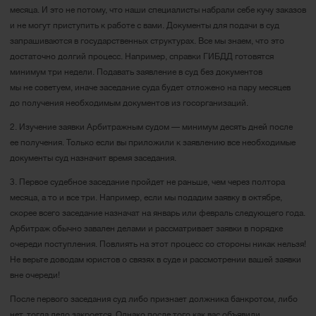
месяца. И это не потому, что наши специалисты набрали себе кучу заказов
и не могут приступить к работе с вами. Документы для подачи в суд
запрашиваются в государственных структурах. Все мы знаем, что это
достаточно долгий процесс. Например, справки ГИБДД готовятся
минимум три недели. Подавать заявление в суд без документов
мы не советуем, иначе заседание суда будет отложено на пару месяцев
до получения необходимым документов из госорганизаций.
2. Изучение заявки Арбитражным судом — минимум десять дней после
ее получения. Только если вы приложили к заявлению все необходимые
документы суд назначит время заседания.
3. Первое судебное заседание пройдет не раньше, чем через полтора
месяца, а то и все три. Например, если мы подадим заявку в октябре,
скорее всего заседание назначат на январь или февраль следующего года.
Арбитраж обычно завален делами и рассматривает заявки в порядке
очереди поступления. Повлиять на этот процесс со стороны никак нельзя!
Не верьте доводам юристов о связях в суде и рассмотрении вашей заявки
вне очереди!
После первого заседания суд либо признает должника банкротом, либо
нет, тогда дело закроется. Однако после того как вас объявили