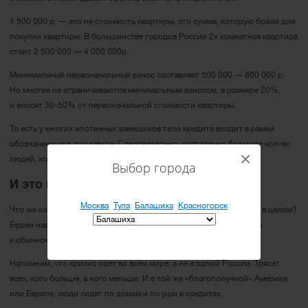
1 500 000 р. — это не стоимость квартиры, это сумма, которую брали для
покупки квартиры. В большинстве городов России 2х комнатная квартира
стоит 2 500 000 — 4 000 000р.
Минимальный первоначальный взнос составляет 500 000 — 800 000 р.
Но многие не ограничиваются минимальным взносом, в размере 20%,
и вносят 30-50% от первоначальной стоимости квартиры.
То есть у многих ипотечных заемщиков тело кредита входит в рамки
обозначенные в документе. Следовательно, достаточно большое кол-во
×
людей, кому принятые меры помогут пережить трудное время.
Выбор города
И это всё?
Москва
Тула
Балашиха
Красногорск
Что же касается остальных категорий граждан и всей экономики в целом?
Будем надеяться, что карантин скоро прекратится и мы вернемся
к обычному рабочему режиму.
Напомним, что кризис идет во всём мире, а не в одной России. Трясет
всех, кого больше, а кого меньше. И в той же «благополучной» Америке
или Европе, люди сидят по домам и по уши в кредитах.