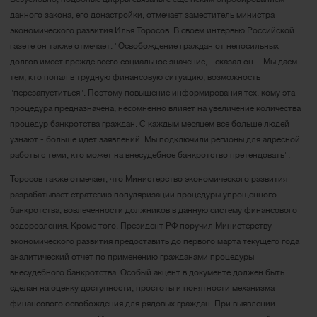
данного закона, его донастройки, отмечает заместитель министра
экономического развития Илья Торосов. В своем интервью Российской
газете он также отмечает: "Освобождение граждан от непосильных
долгов имеет прежде всего социальное значение, - сказал он. - Мы даем
тем, кто попал в трудную финансовую ситуацию, возможность
"перезапуститься". Поэтому повышение информирования тех, кому эта
процедура предназначена, несомненно влияет на увеличение количества
процедур банкротства граждан. С каждым месяцем все больше людей
узнают - больше идёт заявлений. Мы подключили регионы для адресной
работы с теми, кто может на внесудебное банкротство претендовать".
Торосов также отмечает, что Министерство экономического развития
разрабатывает стратегию популяризации процедуры упрощенного
банкротства, вовлеченности должников в данную систему финансового
оздоровления. Кроме того, Президент РФ поручил Министерству
экономического развития предоставить до первого марта текущего года
аналитический отчет по применению гражданами процедуры
внесудебного банкротства. Особый акцент в документе должен быть
сделан на оценку доступности, простоты и понятности механизма
финансового освобождения для рядовых граждан. При выявлении