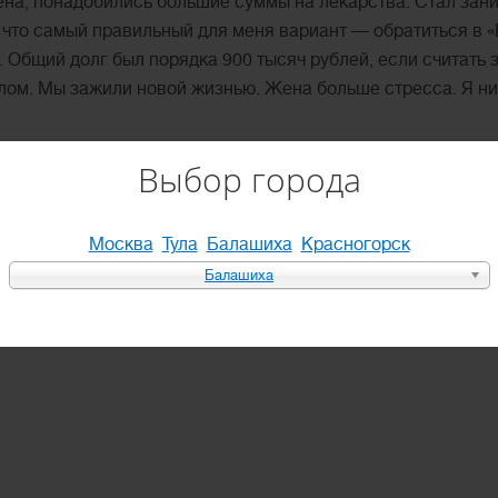
жена, понадобились большие суммы на лекарства. Стал зан
л, что самый правильный для меня вариант — обратиться в
л. Общий долг был порядка 900 тысяч рублей, если считат
лом. Мы зажили новой жизнью. Жена больше стресса. Я ни
Выбор города
Москва
Тула
Балашиха
Красногорск
Балашиха