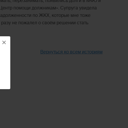
имать, перезанимать, появились долги в МФО и
 «Центр помощи должникам». Супруга увидела
ь задолженности по ЖКХ, которые мне тоже
 разу не пожалел о своём решении стать
×
Вернуться ко всем историям