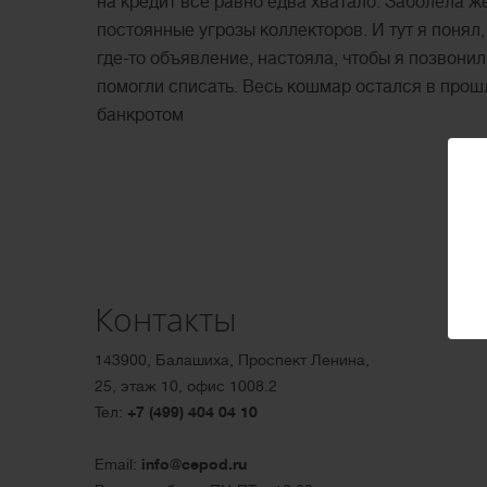
на кредит все равно едва хватало. Заболела 
постоянные угрозы коллекторов. И тут я поня
где-то объявление, настояла, чтобы я позвони
помогли списать. Весь кошмар остался в прош
банкротом
Контакты
143900, Балашиха, Проспект Ленина,
25, этаж 10, офис 1008.2
Тел:
+7 (499) 404 04 10
Email:
info@cepod.ru