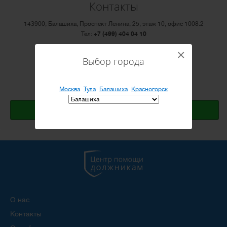
Контакты
143900, Балашиха, Проспект Ленина, 25, этаж 10, офис 1008.2
Тел:
+7 (499) 404 04 10
×
Email:
info@cepod.ru
Выбор города
Режим работы: ПН-ПТ с 10:00 до 20:00
Открыть Яндекс.карту
Москва
Тула
Балашиха
Красногорск
Оставить заявку
О нас
Контакты