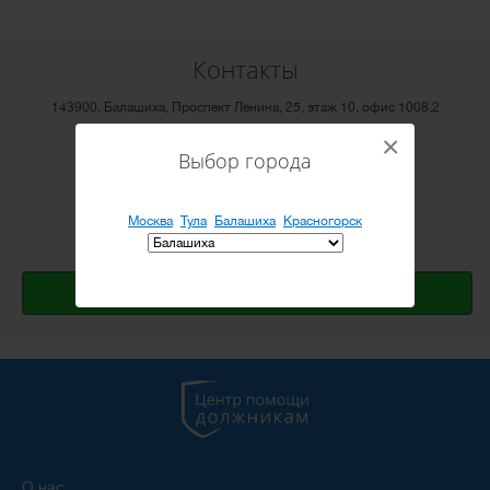
Контакты
143900, Балашиха, Проспект Ленина, 25, этаж 10, офис 1008.2
Тел:
+7 (499) 404 04 10
×
Выбор города
Email:
info@cepod.ru
Режим работы: ПН-ПТ с 10:00 до 20:00
Москва
Тула
Балашиха
Красногорск
Открыть Яндекс.карту
Оставить заявку
О нас