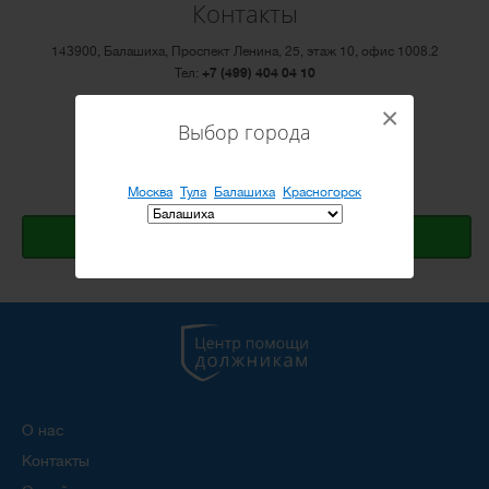
Контакты
143900, Балашиха, Проспект Ленина, 25, этаж 10, офис 1008.2
Тел:
+7 (499) 404 04 10
×
Email:
info@cepod.ru
Выбор города
Режим работы: ПН-ПТ с 10:00 до 20:00
Открыть Яндекс.карту
Москва
Тула
Балашиха
Красногорск
Оставить заявку
О нас
Контакты