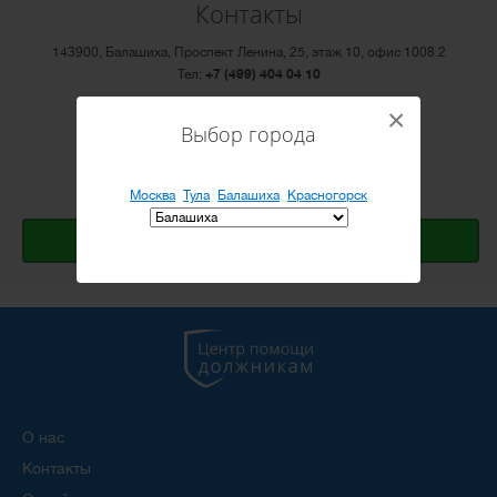
Контакты
143900, Балашиха, Проспект Ленина, 25, этаж 10, офис 1008.2
Тел:
+7 (499) 404 04 10
×
Email:
info@cepod.ru
Выбор города
Режим работы: ПН-ПТ с 10:00 до 20:00
Открыть Яндекс.карту
Москва
Тула
Балашиха
Красногорск
Оставить заявку
О нас
Контакты