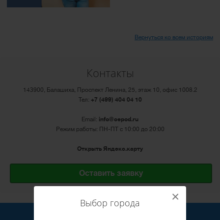
Вернуться ко всем историям
Контакты
143900, Балашиха, Проспект Ленина, 25, этаж 10, офис 1008.2
Тел:
+7 (499) 404 04 10
Email:
info@cepod.ru
Режим работы: ПН-ПТ с 10:00 до 20:00
Открыть Яндекс.карту
Оставить заявку
×
Выбор города