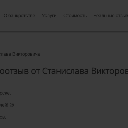
О банкротстве
Услуги
Стоимость
Реальные отзы
слава Викторовича
оотзыв от Станислава Викторо
рске.
лей! 😃
ов.