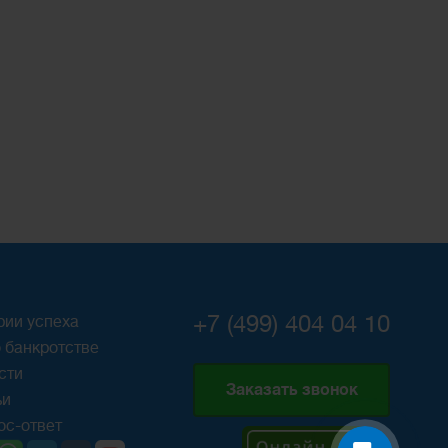
+7 (499) 404 04 10
рии успеха
 банкротстве
сти
Заказать звонок
ьи
ос-ответ