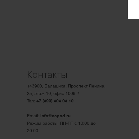
Контакты
143900, Балашиха, Проспект Ленина,
25, этаж 10, офис 1008.2
Тел:
+7 (499) 404 04 10
Email:
info@cepod.ru
Режим работы: ПН-ПТ с 10:00 до
20:00