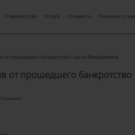
О банкротстве
Услуги
Стоимость
Реальные отзы
в от прошедшего банкротство Сергея Михайловича
в от прошедшего банкротство
в Балашихе
.
гов.