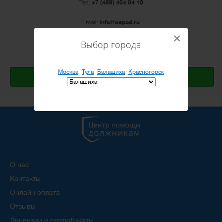
Тел:
+7 (499) 404 04 10
Email:
info@cepod.ru
Режим работы: ПН-ПТ с 10:00 до 20:00
×
Выбор города
Открыть Яндекс.карту
Москва
Тула
Балашиха
Красногорск
Оставить заявку
О нас
Контакты
Онлайн оплата
Отзывы
Лицензии и сертификаты