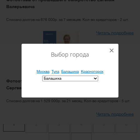
Валерьевича
Списано долгов на 676 000р. за 7 месяцев. Кол-во кредиторов - 2 шт.
Читать подробнее
×
Выбор города
Москва
Тула
Балашиха
Красногорск
Фотоотзыв от прошедшей банкротство Кристины
Сергеевны
Списано долгов на 1 529 000р. за 21 месяц. Кол-во кредиторов - 5 шт.
Читать подробнее
1
2
3
4
5
6