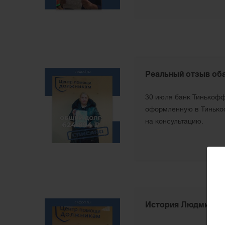
Реальный отзыв об
30 июля банк Тинькофф
оформленную в Тинькоф
на консультацию.
История Людмилы И