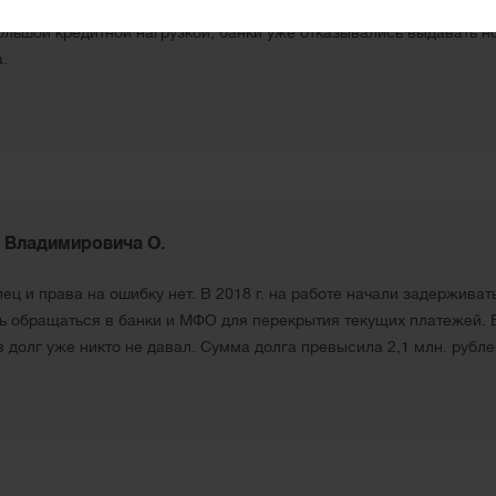
ов свыше 15 штук. Сначала справлялась, но как это всегда бывае
 большой кредитной нагрузкой, банки уже отказывались выдавать 
.
 Владимировича О.
ц и права на ошибку нет. В 2018 г. на работе начали задерживат
ь обращаться в банки и МФО для перекрытия текущих платежей. В
 долг уже никто не давал. Сумма долга превысила 2,1 млн. рублей