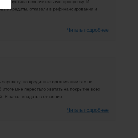
т, допустила незначительную просрочку. И
новые кредиты, отказали в рефинансировании и
Читать подробнее
ь зарплату, но кредитные организации это не
 итоге мне перестало хватать на покрытие всех
. Я начал впадать в отчаяние.
Читать подробнее