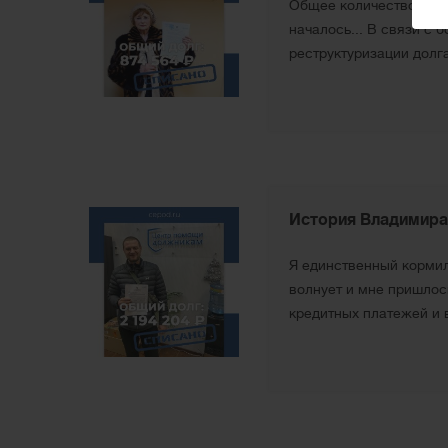
Общее количество займ
началось... В связи с
реструктуризации долга
История Владимира
Я единственный кормиле
волнует и мне пришлос
кредитных платежей и в