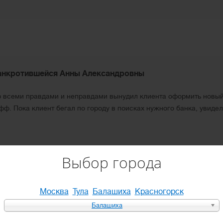
анкротившейся Анны Александровны
 всеми правдами и неправдами вынудил клиента оформить новый к
ф. Пока клиент бегал по городу в поисках нужного банка, увиде
Выбор города
Москва
Тула
Балашиха
Красногорск
вановной М.
Балашиха